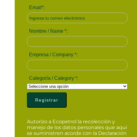
Email
*
:
Nombre / Name
*
:
Empresa / Company
*
:
Categoría / Category
*
:
Autorizo a Ecopetrol la recolección y
manejo de los datos personales que aquí
se suministren acorde con la Declaración