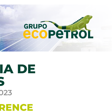
IA DE
S
2023
ERENCE