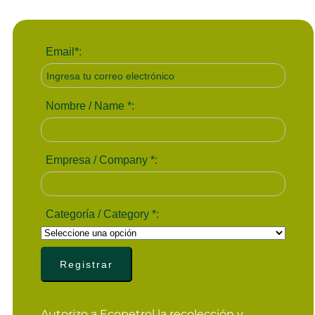
Email
*
:
Nombre / Name
*
:
Empresa / Company
*
:
Categoría / Category
*
:
Autorizo a Ecopetrol la recolección y