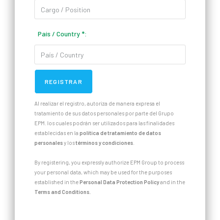
País / Country
*
:
Al realizar el registro, autoriza de manera expresa el
tratamiento de sus datos personales por parte del Grupo
EPM. los cuales podrán ser utilizados para las finalidades
establecidas en la
política de tratamiento de datos
personales
y los
términos y condiciones
.
By registering, you expressly authorize EPM Group to process
your personal data, which may be used for the purposes
established in the
Personal Data Protection Policy
and in the
Terms and Conditions.