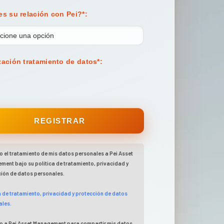
es su relación con Pei?
*
:
zación tratamiento de datos
*
:
o el tratamiento de mis datos personales a Pei Asset
ent bajo su política de tratamiento, privacidad y
ión de datos personales.
a de tratamiento, privacidad y protección de datos
ales.
o a Pei Asset Management para compartir mis datos