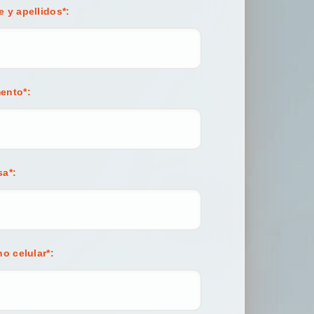
 y apellidos
*
:
ento
*
:
sa
*
:
no celular
*
: