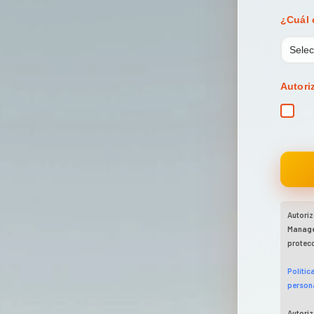
¿Cuál 
Autori
Autoriz
Managem
protecc
Polític
person
Autoriz